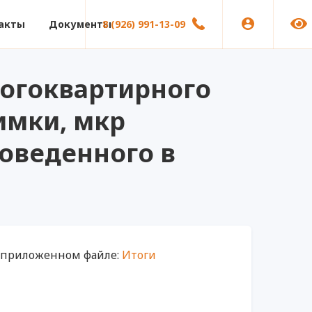
акты
Документы
8 (926) 991-13-09
ногоквартирного
Химки, мкр
проведенного в
в приложенном файле:
Итоги