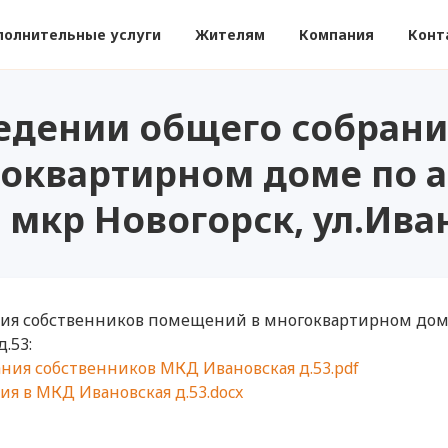
полнительные услуги
Жителям
Компания
Конт
едении общего собрани
оквартирном доме по а
, мкр Новогорск, ул.Ива
ия собственников помещений в многоквартирном доме 
д.53:
ния собственников МКД Ивановская д.53.pdf
я в МКД Ивановская д.53.docx